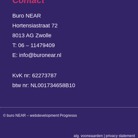
Contact
Buro NEAR
Hortensiastraat 72
8013 AG Zwolle
T:
06 – 11479409
E:
info@buronear.nl
KvK nr: 62273787
btw nr: NL001734658B10
© buro NEAR – webdevelopment Progresso
alg. voorwaarden
|
privacy statement